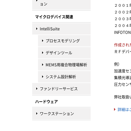
ョン
２００１
２００２年 
マイクロデバイス関連
２００３年 
２００４年
IntelliSuite
INFOT
プロセスモデリング
作成され
ＲＦデバ
デザインツール
例）
MEMS用複合物理場解析
加速度セ
システム設計解析
集積光導
圧力セン
ファンドリーサービス
弊社取扱い
ハードウェア
詳細はこ
ワークステーション