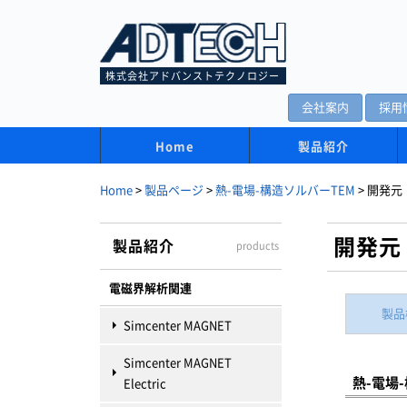
株式会社アドバンストテクノロジー
会社案内
採用
Home
製品紹介
Home
>
製品ページ
>
熱-電場-構造ソルバーTEM
>
開発元
開発元
製品紹介
products
電磁界解析関連
製品
Simcenter MAGNET
Simcenter MAGNET
熱-電場
Electric