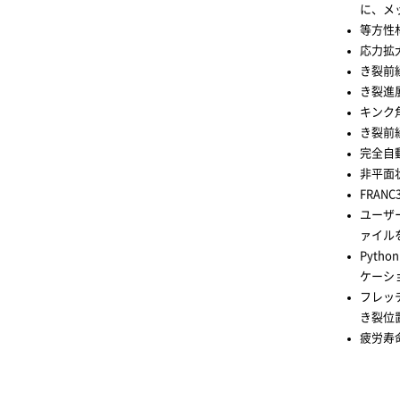
に、メ
等方性
応力拡
き裂前
き裂進
キンク
き裂前
完全自
非平面
FRA
ユーザ
ァイル
Pyt
ケーシ
フレッ
き裂位
疲労寿