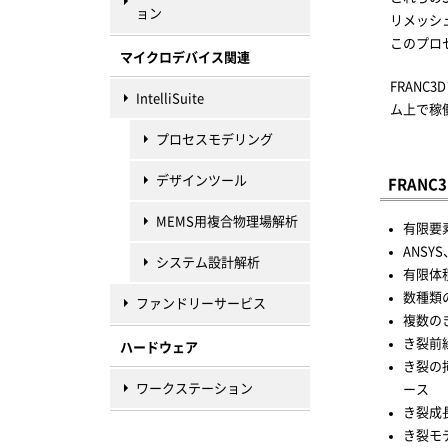
ョン
リメッシ
このプロ
マイクロデバイス関連
FRANC
IntelliSuite
ム上で稼
プロセスモデリング
デザインツール
FRAN
MEMS用複合物理場解析
有限要
ANSY
システム設計解析
有限体
数種類
ファンドリーサービス
複数の
き裂前
ハードウェア
き裂の
ワークステーション
ース
き裂成
き裂モ