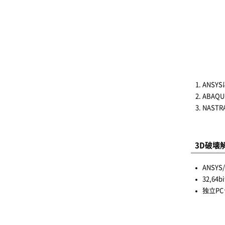
ANSY
ABAQU
NAST
3D破壊
ANSY
32,64
独立P