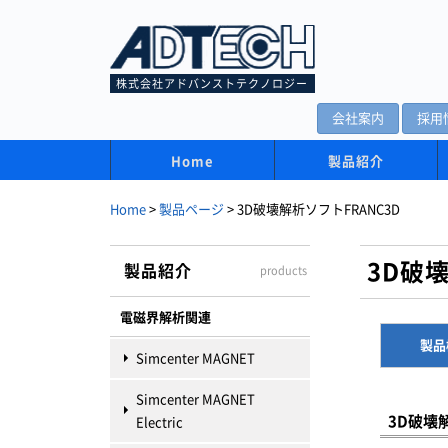
株式会社アドバンストテクノロジー
会社案内
採用
Home
製品紹介
Home
>
製品ページ
>
3D破壊解析ソフトFRANC3D
3D破
製品紹介
products
電磁界解析関連
製品
Simcenter MAGNET
Simcenter MAGNET
3D破壊
Electric