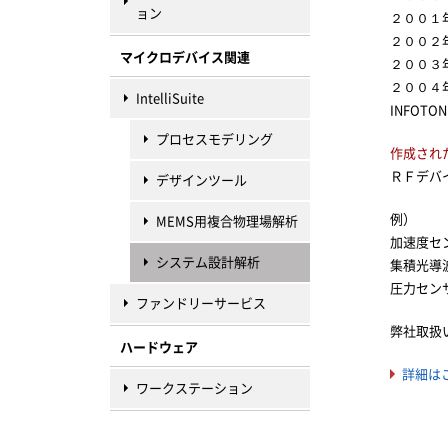
ョン
２００１
２００２年 
マイクロデバイス関連
２００３年 
２００４年
IntelliSuite
INFOT
プロセスモデリング
作成され
ＲＦデバ
デザインツール
例）
MEMS用複合物理場解析
加速度セ
システム設計解析
集積光導
圧力セン
ファンドリーサービス
弊社取扱い
ハードウェア
詳細はこ
ワークステーション