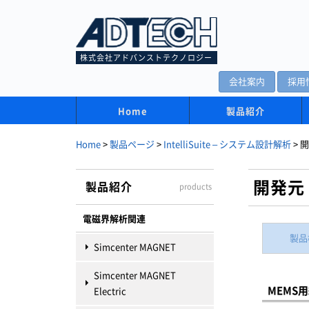
株式会社アドバンストテクノロジー
会社案内
採用
Home
製品紹介
Home
>
製品ページ
>
IntelliSuite – システム設計解析
>
開
開発元
製品紹介
products
電磁界解析関連
製品
Simcenter MAGNET
Simcenter MAGNET
MEMS用
Electric