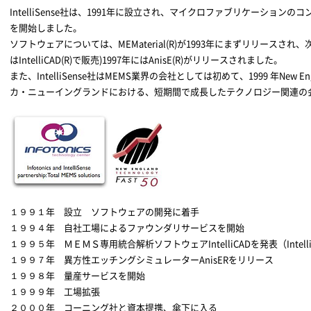
IntelliSense社は、1991年に設立され、マイクロファブリケーショ
を開始しました。
ソフトウェアについては、MEMaterial(R)が1993年にまずリリースされ、次に199
はIntelliCAD(R)で販売)1997年にはAnisE(R)がリリースされました。
また、IntelliSense社はMEMS業界の会社としては初めて、1999 年New Engla
カ・ニューイングランドにおける、短期間で成長したテクノロジー関連の会
１９９１年 設立 ソフトウェアの開発に着手
１９９４年 自社工場によるファウンダリサービスを開始
１９９５年 ＭＥＭＳ専用統合解析ソフトウェアIntelliCADを発表（Intelli
１９９７年 異方性エッチングシミュレーターAnisERをリリース
１９９８年 量産サービスを開始
１９９９年 工場拡張
２０００年 コーニング社と資本提携、傘下に入る