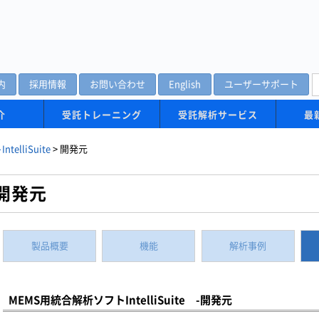
内
採用情報
お問い合わせ
English
ユーザーサポート
介
受託トレーニング
受託解析サービス
最
elliSuite
>
開発元
開発元
製品概要
機能
解析事例
MEMS用統合解析ソフトIntelliSuite -開発元