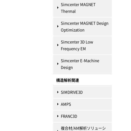
Simcenter MAGNET
Thermal
Simcenter MAGNET Design
Optimization
Simcenter 3D Low
Frequency EM
Simcenter E-Machine
Design
構造解析関連
SIMDRIVE3D
AMPS
FRANC3D
複合材/AM解析ソリューシ