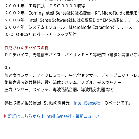
２００１年 工場拡張、ＩＳＯ９０００取得
２００２年 Corning IntelliSense社に社名変更、RF, MicroFluidic機
２００３年 IntelliSense Software社に社名変更BioMEMS機能をリリー
２００４年 システムモジュール MacroModelExtractionをリリース
INFOTONICS社とパートナーシップ契約
作成されたデバイスの例
ＲＦデバイス、光通信デバイス、バイオＭＥＭＳ等幅広い経験と実績がご
例）
加速度センサー、マイクロミラー、生化学センサー、ディープエッチトレ
集積光導波路共振器、微小流体システム、ノズル、光スキャナー
圧力センサー、スイッチ、導波路結合器、導波路分割器 など
弊社取扱い製品IntelliSuiteの開発元
IntelliSense社
のページです。
詳細はこちらから！ IntelliSense社・最新ニュース