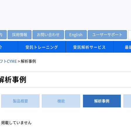
内
採用情報
お問い合わせ
English
ユーザーサポート
介
受託トレーニング
受託解析サービス
最
フトCYME
>
解析事例
解析事例
製品概要
機能
解析事例
掲載していません