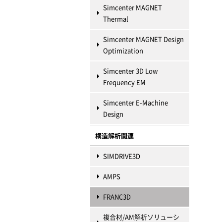
Simcenter MAGNET
Thermal
Simcenter MAGNET Design
Optimization
Simcenter 3D Low
Frequency EM
Simcenter E-Machine
Design
構造解析関連
SIMDRIVE3D
AMPS
FRANC3D
複合材/AM解析ソリューシ