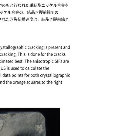
inery ABの協力のもと行われた単結晶ニッケル合金を
ニッケル合金の、結晶き裂前縁での
度を算出。確認されたき裂伝播速度は、結晶き裂前縁と
ystallographic cracking is present and
cracking. This is done for the cracks
ximated best. The anisotropic SIFs are
US is used to calculate the
l data points for both crystallographic
and the orange squares to the right