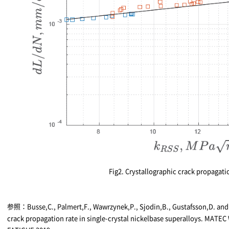
Fig2. Crystallographic crack propagati
参照：Busse,C., Palmert,F., Wawrzynek,P., Sjodin,B., Gustafsson,D. and 
crack propagation rate in single-crystal nickelbase superalloys. MATEC