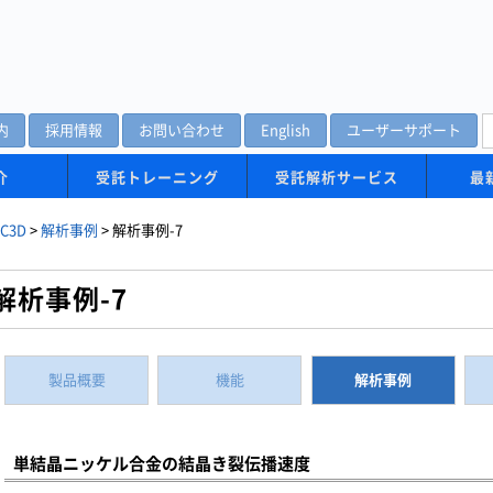
内
採用情報
お問い合わせ
English
ユーザーサポート
介
受託トレーニング
受託解析サービス
最
C3D
>
解析事例
>
解析事例-7
解析事例-7
製品概要
機能
解析事例
単結晶ニッケル合金の結晶き裂伝播速度