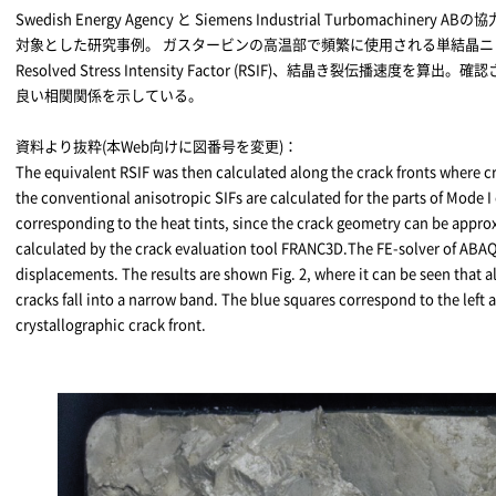
Swedish Energy Agency と Siemens Industrial Turbomach
対象とした研究事例。 ガスタービンの高温部で頻繁に使用される単結晶
Resolved Stress Intensity Factor (RSIF)、結晶き裂伝播速
良い相関関係を示している。
資料より抜粋(本Web向けに図番号を変更)：
The equivalent RSIF was then calculated along the crack fronts where cr
the conventional anisotropic SIFs are calculated for the parts of Mode I 
corresponding to the heat tints, since the crack geometry can be appro
calculated by the crack evaluation tool FRANC3D.The FE-solver of ABAQ
displacements. The results are shown Fig. 2, where it can be seen that al
cracks fall into a narrow band. The blue squares correspond to the left 
crystallographic crack front.