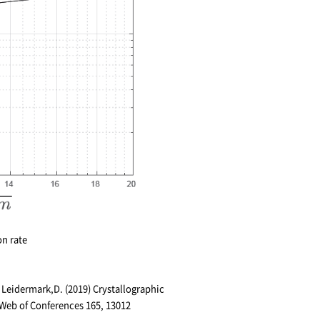
on rate
Leidermark,D. (2019) Crystallographic
 Web of Conferences 165, 13012