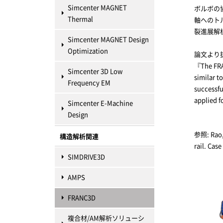
Simcenter MAGNET
ボルボの
Thermal
軸へのト
裂進展解
Simcenter MAGNET Design
Optimization
論文より
『The FRA
Simcenter 3D Low
similar t
Frequency EM
successfu
applied f
Simcenter E-Machine
Design
参照: Rao, 
構造解析関連
rail. Case
SIMDRIVE3D
AMPS
FRANC3D
複合材/AM解析ソリューシ