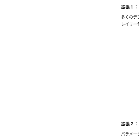
拡張１：
多くのデ
レイリー
拡張２： S
パラメー