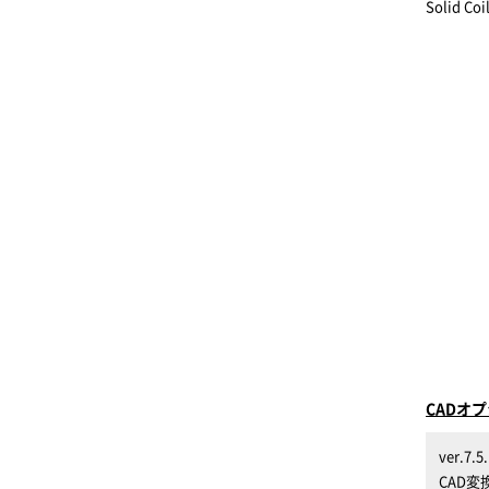
Solid
CADオ
ver.
CAD