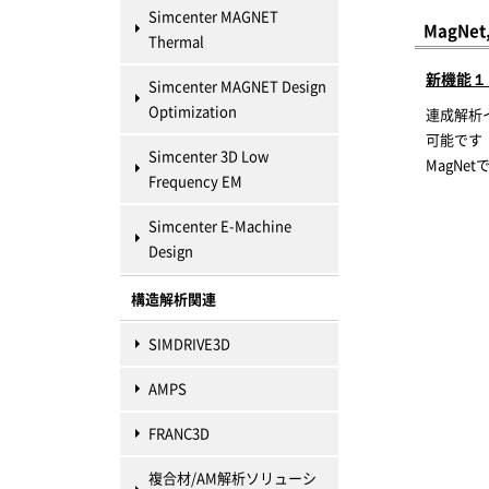
Simcenter MAGNET
MagNe
Thermal
新機能１
Simcenter MAGNET Design
Optimization
連成解析イ
可能です
Simcenter 3D Low
MagN
Frequency EM
Simcenter E-Machine
Design
構造解析関連
SIMDRIVE3D
AMPS
FRANC3D
複合材/AM解析ソリューシ