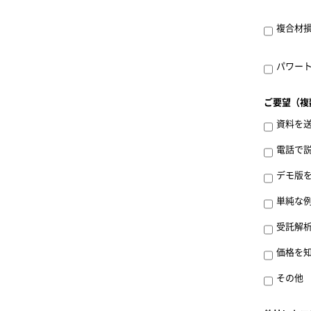
複合材損
パワート
ご要望（複
資料を
電話で
デモ版
単純な
受託解
価格を
その他