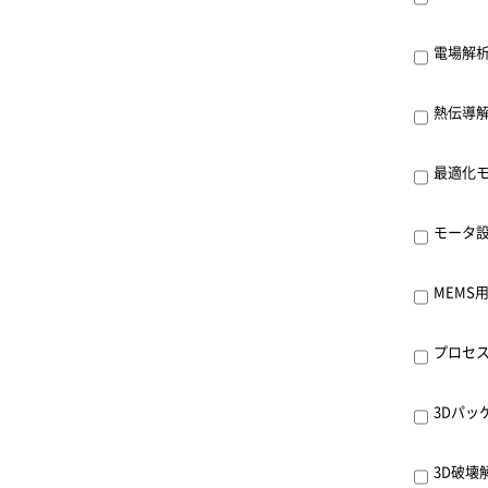
電場解析ソ
熱伝導解析
最適化モジュ
モータ設計
MEMS用
プロセスシ
3Dパッケー
3D破壊