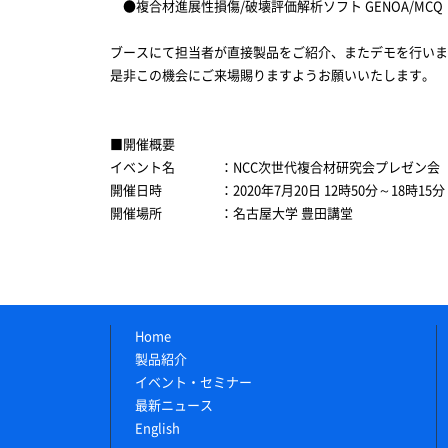
●複合材進展性損傷/破壊評価解析ソフト GENOA/MCQ
ブースにて担当者が直接製品をご紹介、またデモを行いま
是非この機会にご来場賜りますようお願いいたします。
■開催概要
イベント名
：NCC次世代複合材研究会プレゼン会
開催日時
：2020年7月20日 12時50分～18時15分
開催場所
：名古屋大学 豊田講堂
Home
製品紹介
イベント・セミナー
最新ニュース
English