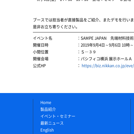
ブースでは担当者が直接製品をご紹介、またデモを行いま
是非お立ち寄りください。
イベント名
：SAMPE JAPAN 先端材料技術
開催日時
：2019年9月4日～9月6日 10時～
小間位置
：Ｓ―３９
開催会場
：パシフィコ横浜 展示ホールＡ
公式HP
：
https://biz.nikkan.co.jp/ev
Home
製品紹介
イベント・セミナー
最新ニュース
English